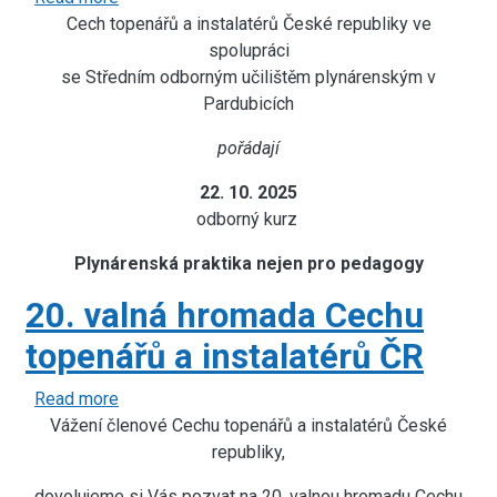
Cech topenářů a instalatérů České republiky ve
KURZ
-
spolupráci
se Středním odborným učilištěm plynárenským v
Plynárenská
praktika
Pardubicích
nejen
pořádají
pro
pedagogy
22. 10. 2025
odborný kurz
Plynárenská praktika nejen pro pedagogy
20. valná hromada Cechu
topenářů a instalatérů ČR
Read more
about
Vážení členové Cechu topenářů a instalatérů České
20.
valná
republiky,
hromada
dovolujeme si Vás pozvat na 20. valnou hromadu Cechu