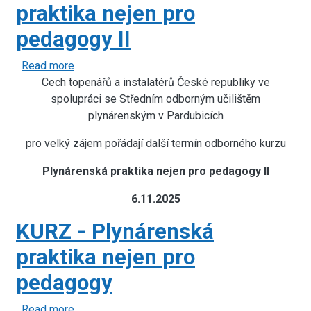
praktika nejen pro
pedagogy II
Read more
about
Cech topenářů a instalatérů České republiky ve
KURZ
spolupráci se Středním odborným učilištěm
-
Plynárenská
plynárenským v Pardubicích
praktika
pro velký zájem pořádají další termín odborného kurzu
nejen
pro
Plynárenská praktika nejen pro pedagogy II
pedagogy
II
6.11.2025
KURZ - Plynárenská
praktika nejen pro
pedagogy
Read more
about