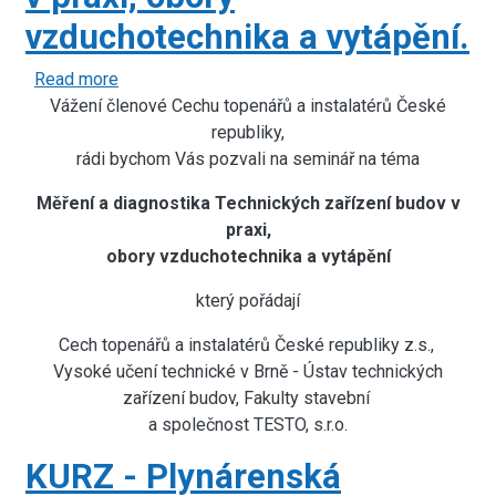
vzduchotechnika a vytápění.
Read more
about
Vážení členové Cechu topenářů a instalatérů České
Měření
a
republiky,
rádi bychom Vás pozvali na seminář na téma
diagnostika
Technických
Měření a diagnostika Technických zařízení budov v
zařízení
praxi,
budov
obory vzduchotechnika a vytápění
v
praxi,
který pořádají
obory
Cech topenářů a instalatérů České republiky z.s.,
vzduchotechnika
Vysoké učení technické v Brně - Ústav technických
a
vytápění.
zařízení budov, Fakulty stavební
a společnost TESTO, s.r.o.
KURZ - Plynárenská