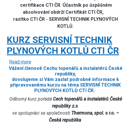
CTI
certifikace CTI ČR. Účastník po úspěšném
ČR
absolvování obdrží Certifikát CTI ČR,
razítko CTI ČR - SERVISNÍ TECHNIK PLYNOVÝCH
KOTLŮ.
KURZ SERVISNÍ TECHNIK
PLYNOVÝCH KOTLŮ CTI ČR
Read more
about
Vážení členové Cechu topenářů a instalatérů České
KURZ
republiky,
SERVISNÍ
dovolujeme si Vám zaslat podrobné informace k
TECHNIK
připravovanému kurzu na téma SERVISNÍ TECHNIK
PLYNOVÝCH
PLYNOVÝCH KOTLŮ CTI ČR.
KOTLŮ
Odborný kurz pořádá
Cech topenářů a instalatérů České
CTI
republiky z.s
.
ČR
ve spolupráci se společnosti
Thermona, spol. s r.o. –
Česká republika