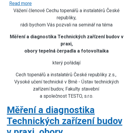
Read more
about
Vážení členové Cechu topenářů a instalatérů České
Měření
a
republiky,
rádi bychom Vás pozvali na seminář na téma
diagnostika
Technických
Měření a diagnostika Technických zařízení budov v
zařízení
praxi,
budov
obory tepelná čerpadla a fotovoltaika
v
praxi,
který pořádají
obory
Cech topenářů a instalatérů České republiky z.s.,
tepelná
Vysoké učení technické v Brně - Ústav technických
čerpadla
a
zařízení budov, Fakulty stavební
fotovoltaika
a společnost TESTO, s.r.o.
Měření a diagnostika
Technických zařízení budov
v praxi, obory