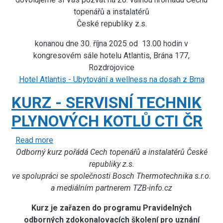
Cechu
topenářů a instalatérů
topenářů
České republiky z.s.
a
instalatérů
konanou dne 30. října 2025 od 13.00 hodin v
ČR
kongresovém sále hotelu Atlantis, Brána 177,
Rozdrojovice
Hotel Atlantis - Ubytování a wellness na dosah z Brna
KURZ - SERVISNÍ TECHNIK
PLYNOVÝCH KOTLŮ CTI ČR
Read more
about
Odborný kurz pořádá Cech topenářů a instalatérů České
KURZ
-
republiky z.s.
ve spolupráci se společnosti Bosch Thermotechnika s.r.o.
SERVISNÍ
a mediálním partnerem TZB-info.cz
TECHNIK
PLYNOVÝCH
Kurz je zařazen do programu Pravidelných
KOTLŮ
odborných zdokonalovacích školení pro uznání