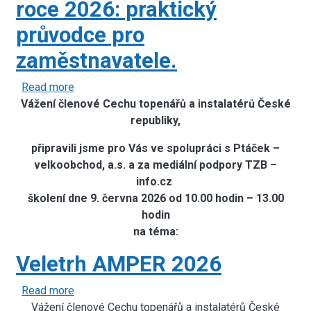
roce 2026: praktický
průvodce pro
zaměstnavatele.
Read more
about
Vážení členové Cechu topenářů a instalatérů České
Školení:
Kontroly
republiky,
inspektorátu
připravili jsme pro Vás ve spolupráci s Ptáček –
práce
velkoobchod, a.s. a za mediální podpory TZB –
a
info.cz
nelegální
školení dne 9. června 2026 od 10.00 hodin – 13.00
zaměstnávání
hodin
v
na téma:
roce
2026:
Veletrh AMPER 2026
praktický
průvodce
Read more
about
pro
Vážení členové Cechu topenářů a instalatérů České
Veletrh