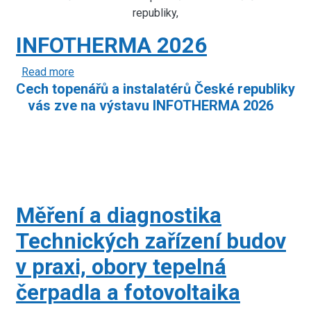
zaměstnavatele.
AMPER
republiky,
2026
INFOTHERMA 2026
Read more
about
Cech topenářů a instalatérů České republiky
INFOTHERMA
vás zve na výstavu INFOTHERMA 2026
2026
Měření a diagnostika
Technických zařízení budov
v praxi, obory tepelná
čerpadla a fotovoltaika