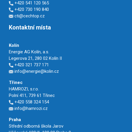
+420 541 120 565
+420 730 190 840
cti@cechtop.cz
Kontaktní místa
Kolín
Energie AG Kolín, a.s.
Legerova 21, 280 02 Kolín II
+420 321 737 171
info@energie@kolin.cz
Třinec
HAMROZI, s.r.o.
Polní 411, 739 61 Třinec
+420 558 324 154
info@hamrozi.cz
Praha
Střední odborná škola Jarov