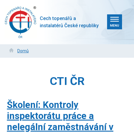
Přejít
k
hlavnímu
Cech topenářů a
obsahu
instalatérů České republiky
Drobečková
Domů
navigace
CTI ČR
Školení: Kontroly
inspektorátu práce a
nelegální zaměstnávání v