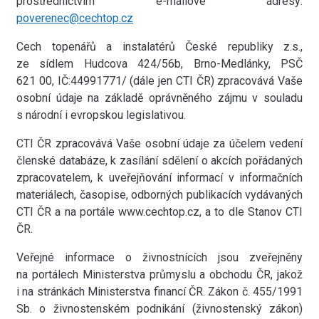
prostřednictvím e-mailové adresy:
poverenec@cechtop.cz
Cech topenářů a instalatérů České republiky z.s.,
ze sídlem Hudcova 424/56b, Brno-Medlánky, PSČ
621 00, IČ:44991771/ (dále jen CTI ČR) zpracovává Vaše
osobní údaje na základě oprávněného zájmu v souladu
s národní i evropskou legislativou.
CTI ČR zpracovává Vaše osobní údaje za účelem vedení
členské databáze, k zasílání sdělení o akcích pořádaných
zpracovatelem, k uveřejňování informací v informačních
materiálech, časopise, odborných publikacích vydávaných
CTI ČR a na portále www.cechtop.cz, a to dle Stanov CTI
ČR.
Veřejné informace o živnostnících jsou zveřejněny
na portálech Ministerstva průmyslu a obchodu ČR, jakož
i na stránkách Ministerstva financí ČR. Zákon č. 455/1991
Sb. o živnostenském podnikání (živnostenský zákon)