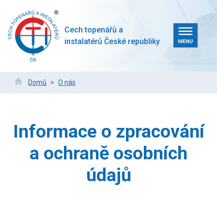
Přejít
k
hlavnímu
Cech topenářů a
obsahu
instalatérů České republiky
Drobečková
Domů
O nás
navigace
Informace o zpracování
a ochraně osobních
údajů