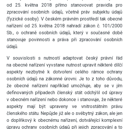
od 25. května 2018 přímo stanovovat pravidla pro
zpracování osobních údajů, včetně práv subjektu údajů
(fyzické osoby). V českém právním prostředí tak obecné
nařízení od 25. května 2018 nahradí zákon č. 101/2000
Sb., o ochraně osobních údajů, který v současné době
stanovuje povinnosti a práva při zpracování osobních
údajů.
V souvislosti s nutností adaptovat český právní řád
na obecné nařízení vyvstane nutnost upravit některé dílčí
aspekty nezbytné k dotvoření celého rámce ochrany
osobních údajů na zákonné úrovni. Je to z toho důvodu,
že obecné nařízení například umožňuje, aby se v jím
definovaných případech členský stát odchýlil od úpravy
v obecném nařízení nebo dokonce i stanovuje, že některé
aspekty mají být upraveny ve vnitrostátním právu
členského státu. Nepůjde již ale o svébytný zákon, ale jen
o doplňkový k obecnému nařízení, dotvářející komplexní
úpravu ochrany osobních údajů při jejich zpracování a to