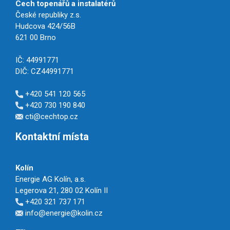
Cech topenářů a instalatérů
České republiky z.s.
Hudcova 424/56B
621 00 Brno
IČ: 44991771
DIČ: CZ44991771
+420 541 120 565
+420 730 190 840
cti@cechtop.cz
Kontaktní místa
Kolín
Energie AG Kolín, a.s.
Legerova 21, 280 02 Kolín II
+420 321 737 171
info@energie@kolin.cz