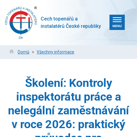
Přejít
k
hlavnímu
Cech topenářů a
obsahu
instalatérů České republiky
Drobečková
Domů
Všechny informace
navigace
Školení: Kontroly
inspektorátu práce a
nelegální zaměstnávání
v roce 2026: praktický