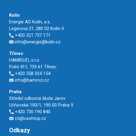
Kolín
Energie AG Kolín, a.s.
Legerova 21, 280 02 Kolín II
+420 321 737 171
info@energie@kolin.cz
Třinec
HAMROZI, s.r.o.
Polní 411, 739 61 Třinec
+420 558 324 154
info@hamrozi.cz
Praha
Střední odborná škola Jarov
Učňovská 100/1, 190 00 Praha 9
+420 730 190 840
cti@cechtop.cz
Odkazy