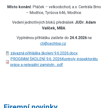
Místo konání:
Ptáček – velkoobchod, a.s. Centrála Brno
– Modřice, Tyršova 646, Modřice.
Vedení jednotlivých bloků přednášek
JUDr. Adam
Valíček, MBA
.
Vyplněnou přihlášku zašlete do
24.4.2026
na
cti@cechtop.cz
Document
závazná přihláška školení 9.6.2026.docx
Document
PROGRAM ŠKOLENÍ 9.6. 2026Kontroly inspektorátu
práce a nelegální zaměstn....pdf
Firemní novinky