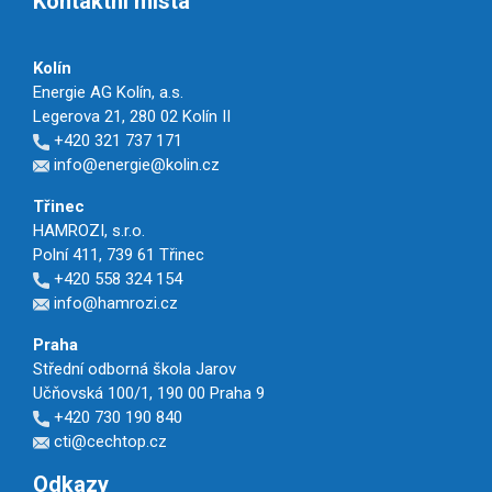
Kontaktní místa
Kolín
Energie AG Kolín, a.s.
Legerova 21, 280 02 Kolín II
+420 321 737 171
info@energie@kolin.cz
Třinec
HAMROZI, s.r.o.
Polní 411, 739 61 Třinec
+420 558 324 154
info@hamrozi.cz
Praha
Střední odborná škola Jarov
Učňovská 100/1, 190 00 Praha 9
+420 730 190 840
cti@cechtop.cz
Odkazy