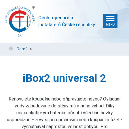
Přejít
k
hlavnímu
Cech topenářů a
obsahu
instalatérů České republiky
Drobečková
Domů
navigace
iBox2 universal 2
Renovujete koupelnu nebo připravujete novou? Ovládání
vody zabudované do stěny má mnoho výhod. Díky
minimalistickým bateriím působí všechno hezky
uspořádaně – a vy si při sprchování nebo koupání můžete
vychutnávat naprostou volnost pohybu. Pro