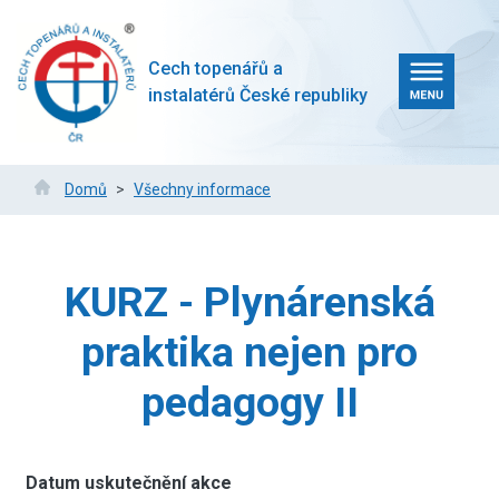
Přejít
k
hlavnímu
Cech topenářů a
obsahu
instalatérů České republiky
Drobečková
Domů
Všechny informace
navigace
KURZ - Plynárenská
praktika nejen pro
pedagogy II
Datum uskutečnění akce