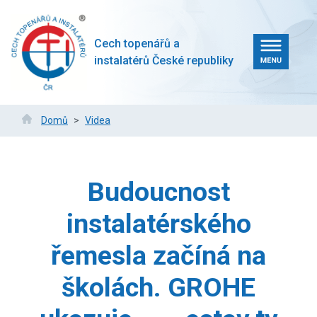
Přejít
k
hlavnímu
Cech topenářů a
obsahu
instalatérů České republiky
Drobečková
Domů
Videa
navigace
Budoucnost
instalatérského
řemesla začíná na
školách. GROHE