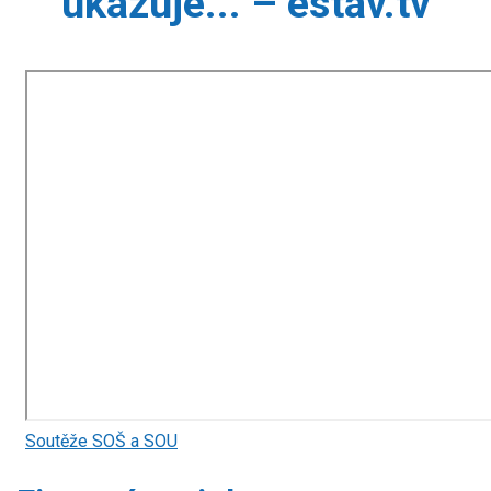
ukazuje... – estav.tv
Soutěže SOŠ a SOU