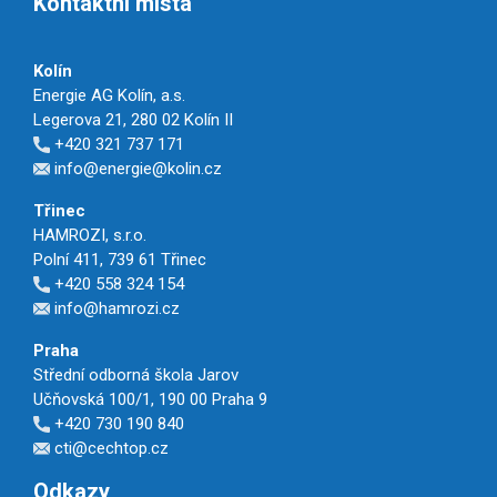
Kontaktní místa
Kolín
Energie AG Kolín, a.s.
Legerova 21, 280 02 Kolín II
+420 321 737 171
info@energie@kolin.cz
Třinec
HAMROZI, s.r.o.
Polní 411, 739 61 Třinec
+420 558 324 154
info@hamrozi.cz
Praha
Střední odborná škola Jarov
Učňovská 100/1, 190 00 Praha 9
+420 730 190 840
cti@cechtop.cz
Odkazy