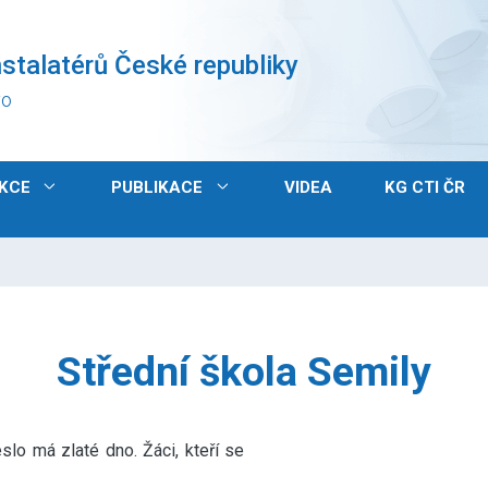
stalatérů České republiky
vo
KCE
PUBLIKACE
VIDEA
KG CTI ČR
Střední škola Semily
slo má zlaté dno. Žáci, kteří se
Video
file