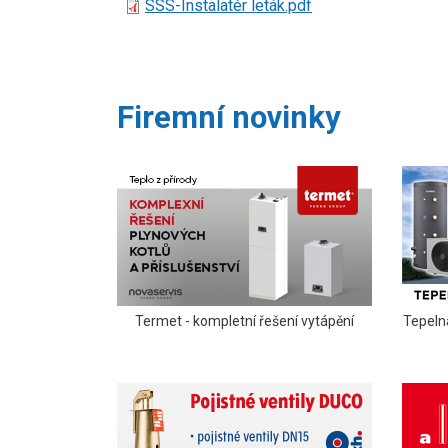
Document
SSS-Instalatér leták.pdf
Firemní novinky
Termet - kompletní řešení vytápění
Tepeln