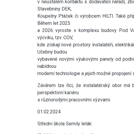
v neustálém kontaktu s dodavateli nářadí, zbo
Stavebniny DEK,
Koupelny Ptáček či výrobcem HILTI. Také přip
Během let 2025
a 2026 vyroste v komplexu budovy Pod V
výcviku, tzv. COV,
kde získají nové prostory instalatéři, elektrikář
Učebny budou
vybavené novými výukovými panely od podni
nabídnou
moderní technologie a jejich možné propojení s
Závěrem lze říci, že instalatérský obor má 
perspektivní kariéru
s různorodými pracovními výzvami.
01.02.2024
Střední škola Semily leták: