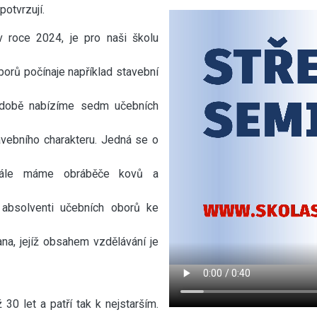
potvrzují.
v roce 2024, je pro naši školu
borů počínaje například stavební
é době nabízíme sedm učebních
tavebního charakteru. Jedná se o
y. Dále máme obráběče kovů a
í absolventi učebních oborů ke
na, jejíž obsahem vzdělávání je
 30 let a patří tak k nejstarším.