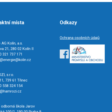
aktní místa
Odkazy
Ochrana osobních údajů
 AG Kolín, a.s.
a 21, 280 02 Kolín II
 321 737 171
@energie@kolin.cz
c
I, s.r.o.
11, 739 61 Třinec
 558 324 154
o@hamrozi.cz
í odborná škola Jarov
ká 100/1, 190 00 Praha 9