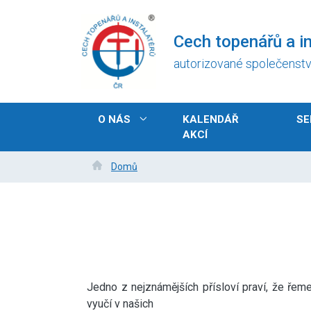
Přejít
k
Cech topenářů a in
hlavnímu
obsahu
autorizované společenst
Hlavní
O NÁS
KALENDÁŘ
SE
navigace
AKCÍ
Drobečková
Domů
navigace
Jedno z nejznámějších přísloví praví, že řeme
vyučí v našich