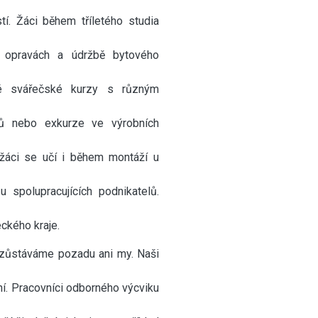
í. Žáci během tříletého studia
, opravách a údržbě bytového
aké svářečské kurzy s různým
lů nebo exkurze ve výrobních
 žáci se učí i během montáží u
 spolupracujících podnikatelů.
ckého kraje.
nezůstáváme pozadu ani my. Naši
ní. Pracovníci odborného výcviku