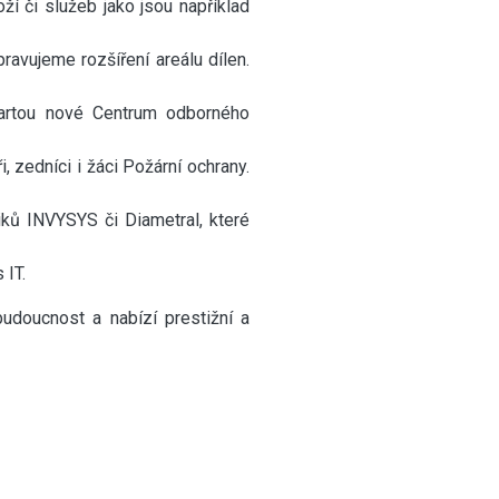
ží či služeb jako jsou například
ravujeme rozšíření areálu dílen.
artou nové Centrum odborného
i, zedníci i žáci Požární ochrany.
ků INVYSYS či Diametral, které
 IT.
budoucnost a nabízí prestižní a