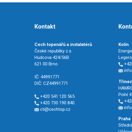
Kontakt
Kont
Cech topenářů a instalatérů
Kolín
České republiky z.s.
Energie
Hudcova 424/56B
Legerov
621 00 Brno
+420
info
IČ: 44991771
Třine
DIČ: CZ44991771
HAMROZ
Polní 4
+420 541 120 565
+420
+420 730 190 840
inf
cti@cechtop.cz
Praha
Středn
Učňovs