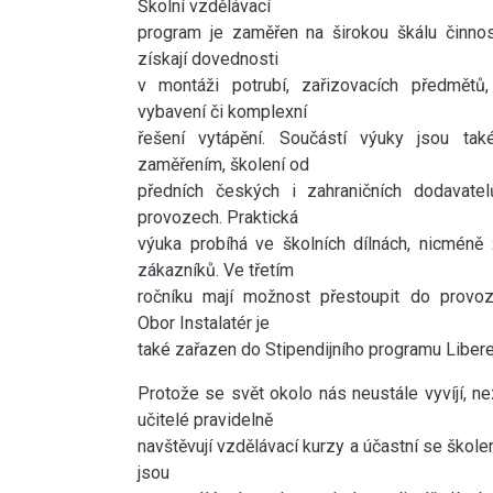
Školní vzdělávací
program je zaměřen na širokou škálu činnost
získají dovednosti
v montáži potrubí, zařizovacích předmětů
vybavení či komplexní
řešení vytápění. Součástí výuky jsou t
zaměřením, školení od
předních českých i zahraničních dodavate
provozech. Praktická
výuka probíhá ve školních dílnách, nicméně
zákazníků. Ve třetím
ročníku mají možnost přestoupit do provozu
Obor Instalatér je
také zařazen do Stipendijního programu Libere
Protože se svět okolo nás neustále vyvíjí, 
učitelé pravidelně
navštěvují vzdělávací kurzy a účastní se škole
jsou