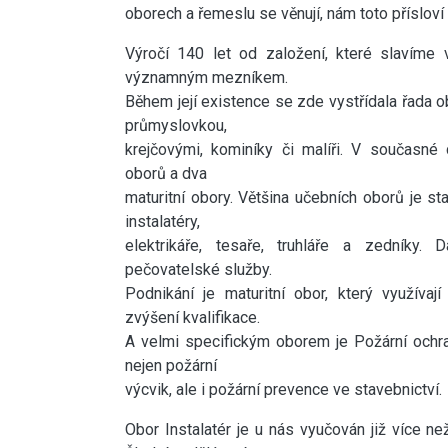
oborech a řemeslu se věnují, nám toto přísloví 
Výročí 140 let od založení, které slavíme 
významným mezníkem.
Během její existence se zde vystřídala řada o
průmyslovkou,
krejčovými, kominíky či malíři. V současn
oborů a dva
maturitní obory. Většina učebních oborů je s
instalatéry,
elektrikáře, tesaře, truhláře a zedník
pečovatelské služby.
Podnikání je maturitní obor, který využívaj
zvýšení kvalifikace.
A velmi specifickým oborem je Požární ochra
nejen požární
výcvik, ale i požární prevence ve stavebnictví.
Obor Instalatér je u nás vyučován již více než