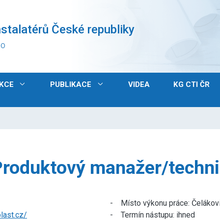
stalatérů České republiky
vo
KCE
PUBLIKACE
VIDEA
KG CTI ČR
Produktový manažer/techni
- Místo výkonu práce: Čelákov
last.cz/
- Termín nástupu: ihned