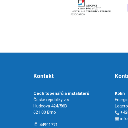
Kontakt
Kont
Cech topenářů a instalatérů
Kolín
České republiky z.s.
Energie
Hudcova 424/56B
Legerov
621 00 Brno
+420
info
IČ: 44991771