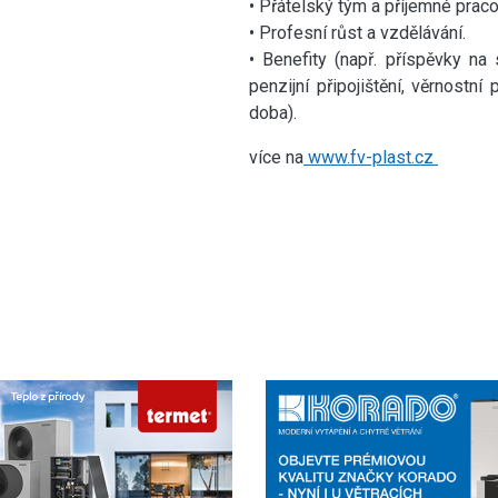
• Přátelský tým a příjemné praco
• Profesní růst a vzdělávání.
• Benefity (např. příspěvky na 
penzijní připojištění, věrnostní
doba).
více na
www.fv-plast.cz