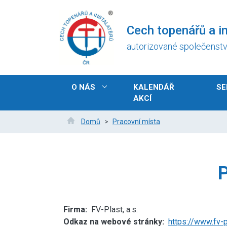
Přejít
k
Cech topenářů a in
hlavnímu
obsahu
autorizované společenst
Hlavní
O NÁS
KALENDÁŘ
SE
navigace
AKCÍ
Drobečková
Domů
Pracovní místa
navigace
Firma
FV-Plast, a.s.
Odkaz na webové stránky
https://www.fv-p