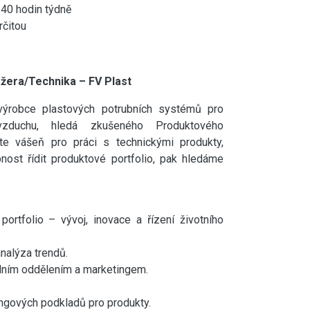
40 hodin týdně
tou
era/Technika – FV Plast
výrobce plastových potrubních systémů pro
zduchu, hledá zkušeného Produktového
e vášeň pro práci s technickými produkty,
nost řídit produktové portfolio, pak hledáme
ortfolio – vývoj, inovace a řízení životního
analýza trendů.
dním oddělením a marketingem.
ingových podkladů pro produkty.