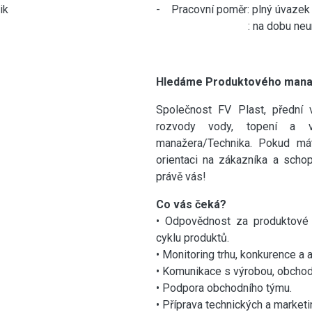
ik
- Pracovní poměr: plný úvazek 
: na dobu neurči
Hledáme Produktového manaž
Společnost FV Plast, přední 
rozvody vody, topení a v
manažera/Technika. Pokud mát
orientaci na zákazníka a schop
právě vás!
Co vás čeká?
• Odpovědnost za produktové p
cyklu produktů.
• Monitoring trhu, konkurence a 
• Komunikace s výrobou, obcho
• Podpora obchodního týmu.
• Příprava technických a market