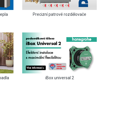
tepla
Precizní patrové rozdělovače
padla
iBox universal 2