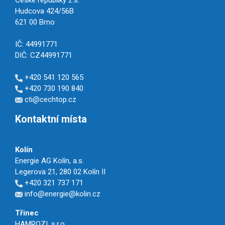
České republiky z.s.
Hudcova 424/56B
621 00 Brno
IČ: 44991771
DIČ: CZ44991771
+420 541 120 565
+420 730 190 840
cti@cechtop.cz
Kontaktní místa
Kolín
Energie AG Kolín, a.s.
Legerova 21, 280 02 Kolín II
+420 321 737 171
info@energie@kolin.cz
Třinec
HAMROZI, s.r.o.