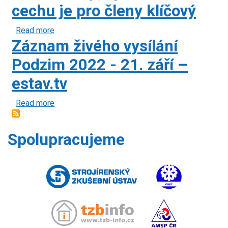
cechu je pro členy klíčový
Read more
about
Záznam živého vysílání
AMSP
ČR
Podzim 2022 - 21. září –
Podcast
estav.tv
#18:
Poradenský
Read more
about
a
Záznam
právní
živého
servis
Spolupracujeme
vysílání
cechu
Podzim
je
2022
pro
-
členy
21.
klíčový
září
–
estav.tv