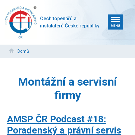
Přejít
k
hlavnímu
Cech topenářů a
obsahu
instalatérů České republiky
Drobečková
Domů
navigace
Montážní a servisní
firmy
AMSP ČR Podcast #18:
Poradenský a právní servis