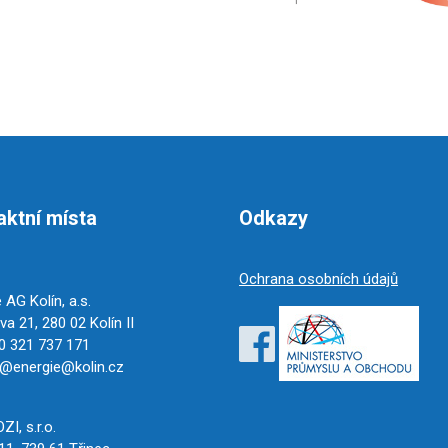
aktní místa
Odkazy
Ochrana osobních údajů
 AG Kolín, a.s.
a 21, 280 02 Kolín II
 321 737 171
@energie@kolin.cz
c
I, s.r.o.