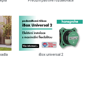
tepla
Precizní patrové rozdělovače
padla
iBox universal 2