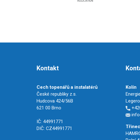
Kontakt
Kont
Cech topenářů a instalatérů
Kolín
České republiky z.s.
Energie
Hudcova 424/56B
Legerov
621 00 Brno
+420
info
IČ: 44991771
Třine
DIČ: CZ44991771
HAMROZ