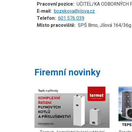
Pracovní pozice
UČITEL/KA ODBORNÝCH 
E-mail
bozekova@jilova.cz
Telefon
601 576 039
Místo pracoviště
SPŠ Brno, Jílová 164/36g
Firemní novinky