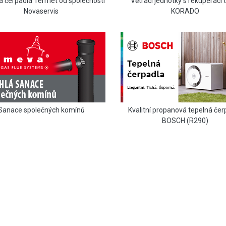
Větrací jednotky s rekuperací 
á čerpadla Termet od společnosti
KORADO
Novaservis
Sanace společných komínů
Kvalitní propanová tepelná čer
BOSCH (R290)