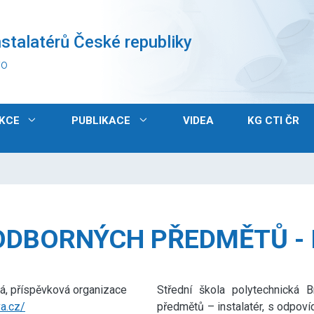
stalatérů České republiky
vo
KCE
PUBLIKACE
VIDEA
KG CTI ČR
ODBORNÝCH PŘEDMĚTŮ -
vá, příspěvková organizace
Střední škola polytechnická B
va.cz/
předmětů – instalatér, s odpov