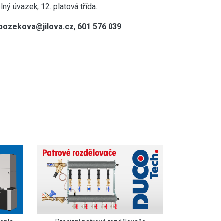
ný úvazek, 12. platová třída.
 bozekova@jilova.cz, 601 576 039