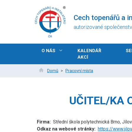
Přejít
k
Cech topenářů a in
hlavnímu
obsahu
autorizované společenst
Hlavní
O NÁS
KALENDÁŘ
SE
navigace
AKCÍ
Drobečková
Domů
Pracovní místa
navigace
UČITEL/KA 
Firma
Střední škola polytechnická Brno, Jílo
Odkaz na webové stránky
https://www.jilo