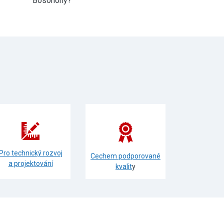
Bosonohy?
Pro technický rozvoj
Cechem podporované
a projektování
kvalit
y