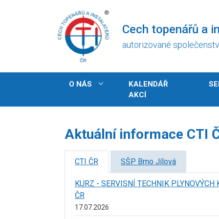
Přejít
k
Cech topenářů a in
hlavnímu
obsahu
autorizované společenst
Hlavní
O NÁS
KALENDÁŘ
SE
navigace
AKCÍ
Aktuální informace CTI 
CTI ČR
SŠP Brno Jílová
KURZ - SERVISNÍ TECHNIK PLYNOVÝCH 
ČR
17.07.2026