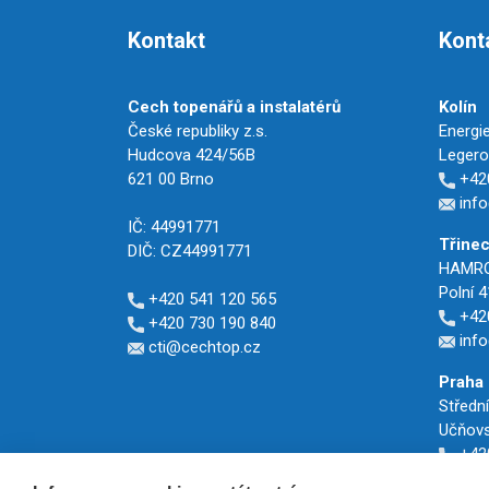
Kontakt
Kont
Cech topenářů a instalatérů
Kolín
České republiky z.s.
Energie
Hudcova 424/56B
Legerov
621 00 Brno
+420
info
IČ: 44991771
Třine
DIČ: CZ44991771
HAMROZ
Polní 4
+420 541 120 565
+420
+420 730 190 840
inf
cti@cechtop.cz
Praha
Středn
Učňovs
+420
cti@