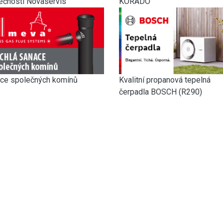
KORADO
ečnosti Novaservis
ce společných komínů
Kvalitní propanová tepelná
čerpadla BOSCH (R290)