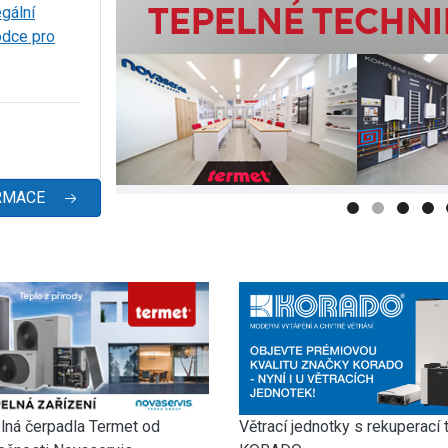
egální
odce pro
RMACE
Větrací jednotky s rekuperací 
lná čerpadla Termet od