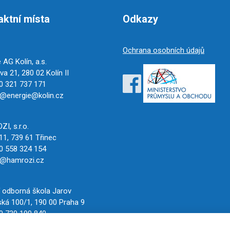
aktní místa
Odkazy
Ochrana osobních údajů
 AG Kolín, a.s.
a 21, 280 02 Kolín II
 321 737 171
@energie@kolin.cz
c
I, s.r.o.
11, 739 61 Třinec
 558 324 154
o@hamrozi.cz
í odborná škola Jarov
ká 100/1, 190 00 Praha 9
 730 190 840
cechtop.cz