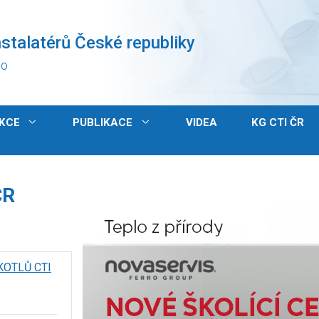
stalatérů České republiky
vo
KCE
PUBLIKACE
VIDEA
KG CTI ČR
ČR
KOTLŮ CTI